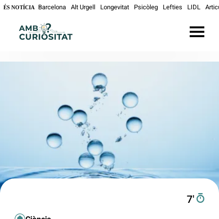
Barcelona
Alt Urgell
Longevitat
Psicòleg
Lefties
LIDL
Artic
ÉS NOTÍCIA
7′