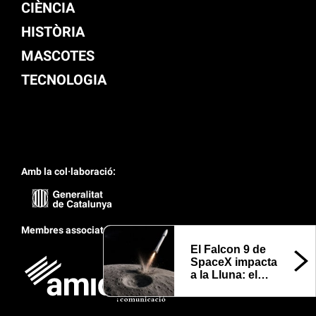
CIÈNCIA
HISTÒRIA
MASCOTES
TECNOLOGIA
Amb la col·laboració:
Membres associats:
El Falcon 9 de
SpaceX impacta
a la Lluna: el
que la NASA
cerca revelar del
seu cràter