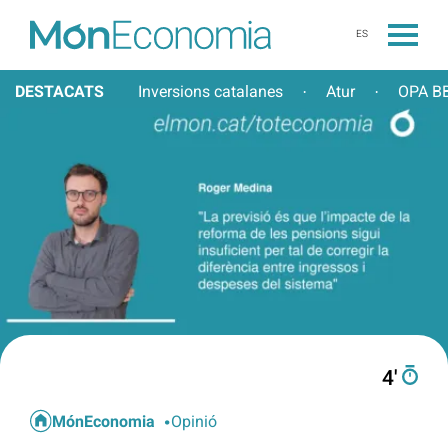
ES
DESTACATS
Inversions catalanes
Atur
OPA BB
·
·
4′
MónEconomia
Opinió