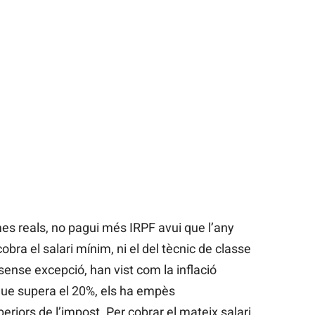
mes reals, no pagui més IRPF avui que l’any
obra el salari mínim, ni el del tècnic de classe
, sense excepció, han vist com la inflació
que supera el 20%, els ha empès
riors de l’impost. Per cobrar el mateix salari