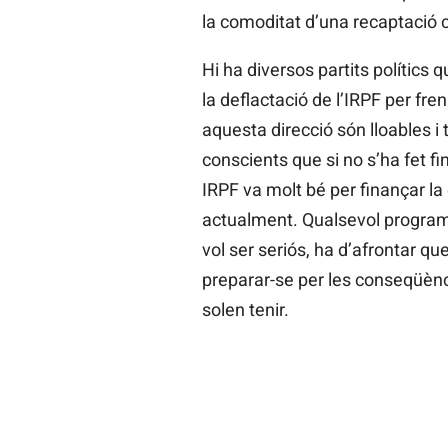
la comoditat d’una recaptació c
Hi ha diversos partits polític
la deflactació de l’IRPF per fr
aquesta direcció són lloables i
conscients que si no s’ha fet f
IRPF va molt bé per finançar l
actualment. Qualsevol programa
vol ser seriós, ha d’afrontar qu
preparar-se per les conseqüènc
solen tenir.