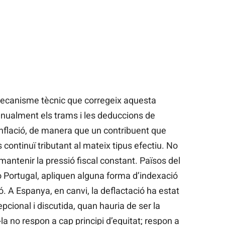
 mecanisme tècnic que corregeix aquesta
 anualment els trams i les deduccions de
inflació, de manera que un contribuent que
continuï tributant al mateix tipus efectiu. No
antenir la pressió fiscal constant. Països del
 Portugal, apliquen alguna forma d’indexació
ió. A Espanya, en canvi, la deflactació ha estat
cional i discutida, quan hauria de ser la
la no respon a cap principi d’equitat; respon a