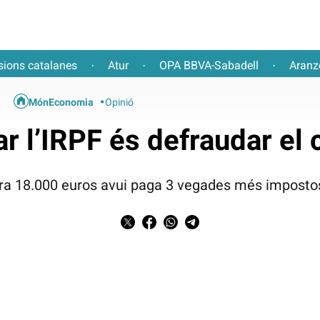
sions catalanes
Atur
OPA BBVA-Sabadell
Aranz
·
·
·
MónEconomia
Opinió
ar l’IRPF és defraudar el 
bra 18.000 euros avui paga 3 vegades més impostos