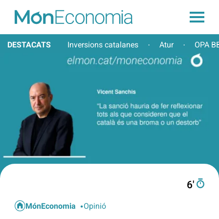
DESTACATS
Inversions catalanes
Atur
OPA BB
·
·
6′
MónEconomia
Opinió