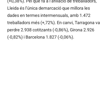
(+0,38%). Pel que fa a l’afiliació de treballadors,
Lleida és l’única demarcació que millora les
dades en termes intermensuals, amb 1.472
treballadors més (+,72%). En canvi, Tarragona va
perdre 2.938 cotitzants (-0,86%), Girona 2.926
(-0,82%) i Barcelona 1.827 (-0,06%).