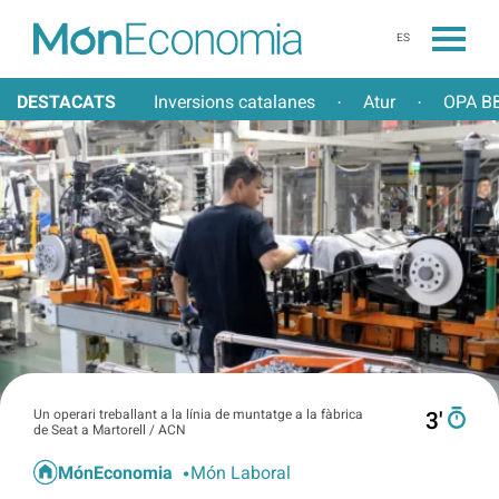
ES
DESTACATS
Inversions catalanes
Atur
OPA BB
·
·
Un operari treballant a la línia de muntatge a la fàbrica
3′
de Seat a Martorell / ACN
MónEconomia
Món Laboral