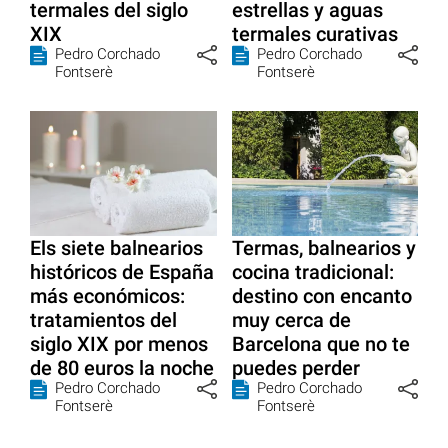
termales del siglo
estrellas y aguas
XIX
termales curativas
Pedro Corchado
Pedro Corchado
Fontserè
Fontserè
Els siete balnearios
Termas, balnearios y
históricos de España
cocina tradicional:
más económicos:
destino con encanto
tratamientos del
muy cerca de
siglo XIX por menos
Barcelona que no te
de 80 euros la noche
puedes perder
Pedro Corchado
Pedro Corchado
Fontserè
Fontserè