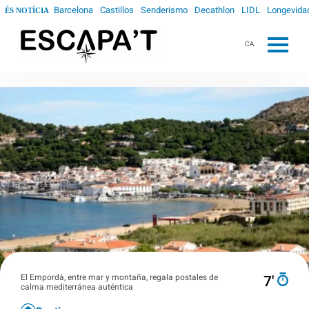
Barcelona
Castillos
Senderismo
Decathlon
LIDL
Longevida
ÉS NOTÍCIA
CA
El Empordà, entre mar y montaña, regala postales de
7′
calma mediterránea auténtica