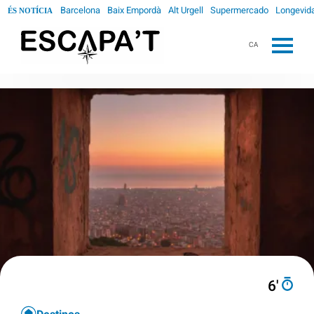
Barcelona
Baix Empordà
Alt Urgell
Supermercado
Longevid
ÉS NOTÍCIA
CA
6′