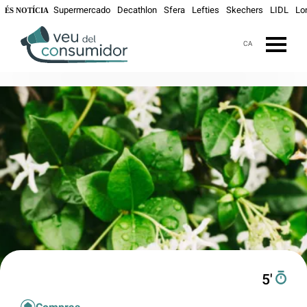
Supermercado
Decathlon
Sfera
Lefties
Skechers
LIDL
Lo
ÉS NOTÍCIA
CA
5′