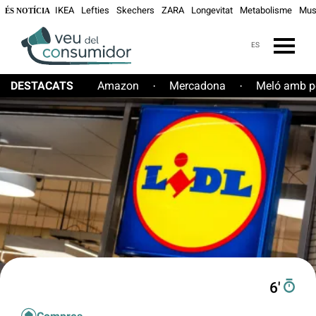
IKEA
Lefties
Skechers
ZARA
Longevitat
Metabolisme
Mus
ÉS NOTÍCIA
ES
DESTACATS
Amazon
Mercadona
Meló amb pe
·
·
6′