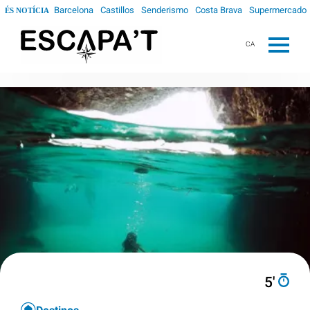
Barcelona
Castillos
Senderismo
Costa Brava
Supermercado
ÉS NOTÍCIA
CA
5′