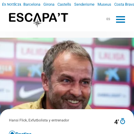
Barcelona
Girona
Castells
Senderisme
Museus
Costa Brav
ÉS NOTÍCIA
ES
Hansi Flick, Exfutbolista y entrenador
4′