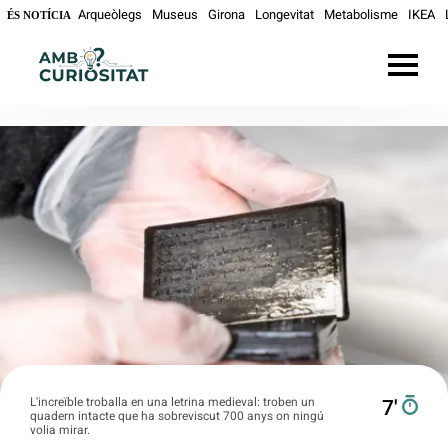
Arqueòlegs
Museus
Girona
Longevitat
Metabolisme
IKEA
ÉS NOTÍCIA
L'increïble troballa en una letrina medieval: troben un
7′
quadern intacte que ha sobreviscut 700 anys on ningú
volia mirar.