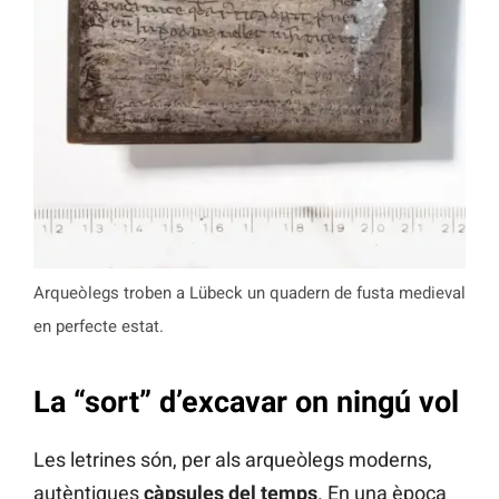
Arqueòlegs troben a Lübeck un quadern de fusta medieval
en perfecte estat.
La “sort” d’excavar on ningú vol
Les letrines són, per als arqueòlegs moderns,
autèntiques
càpsules del temps
. En una època