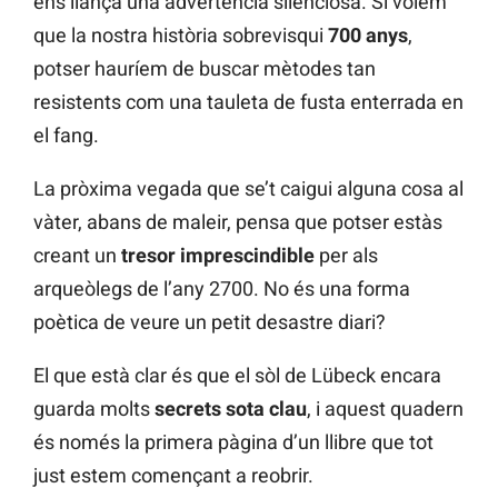
ens llança una advertència silenciosa. Si volem
que la nostra història sobrevisqui
700 anys
,
potser hauríem de buscar mètodes tan
resistents com una tauleta de fusta enterrada en
el fang.
La pròxima vegada que se’t caigui alguna cosa al
vàter, abans de maleir, pensa que potser estàs
creant un
tresor imprescindible
per als
arqueòlegs de l’any 2700. No és una forma
poètica de veure un petit desastre diari?
El que està clar és que el sòl de Lübeck encara
guarda molts
secrets sota clau
, i aquest quadern
és només la primera pàgina d’un llibre que tot
just estem començant a reobrir.