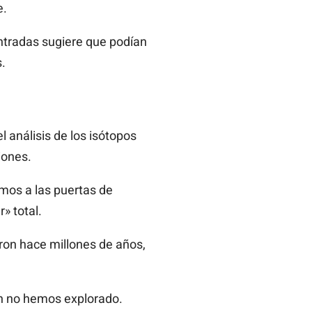
e.
ntradas sugiere que podían
.
 análisis de los isótopos
iones.
tamos a las puertas de
» total.
ron hace millones de años,
ún no hemos explorado.