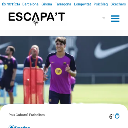
Barcelona
Girona
Tarragona
Longevitat
Psicòleg
Skechers
ÉS NOTÍCIA
ES
Pau Cubarsí, Futbolista
6′