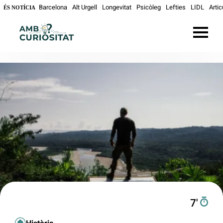
Barcelona
Alt Urgell
Longevitat
Psicòleg
Lefties
LIDL
Artic
ÉS NOTÍCIA
7′