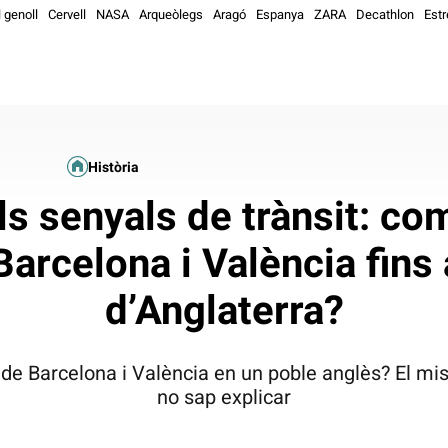
l genoll
Cervell
NASA
Arqueòlegs
Aragó
Espanya
ZARA
Decathlon
Estr
Història
s senyals de trànsit: co
Barcelona i València fins
d’Anglaterra?
 de Barcelona i València en un poble anglès? El mi
no sap explicar