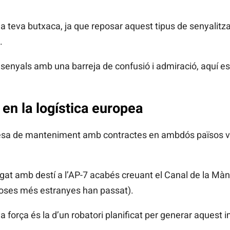
a teva butxaca, ja que reposar aquest tipus de senyalitz
.
s senyals amb una barreja de confusió i admiració, aquí es
” en la logística europea
resa de manteniment amb contractes en ambdós països va 
gat amb destí a l’AP-7 acabés creuant el Canal de la Mà
coses més estranyes han passat).
ya força és la d’un robatori planificat per generar aquest 