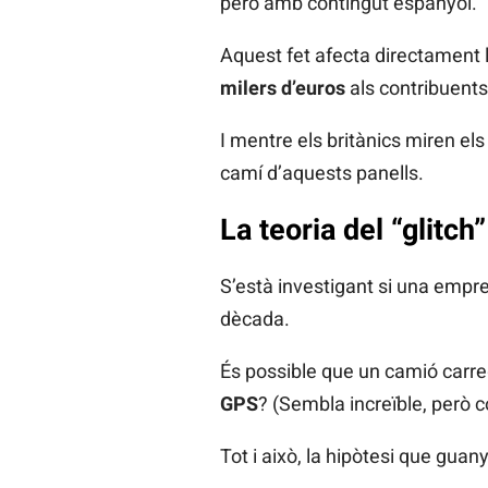
però amb contingut espanyol.
Aquest fet afecta directament l
milers d’euros
als contribuents
I mentre els britànics miren el
camí d’aquests panells.
La teoria del “glitch
S’està investigant si una emp
dècada.
És possible que un camió carre
GPS
? (Sembla increïble, però 
Tot i això, la hipòtesi que guan