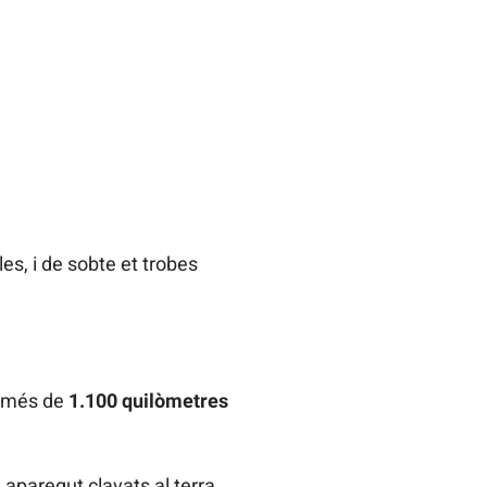
s, i de sobte et trobes
 a més de
1.100 quilòmetres
n aparegut clavats al terra