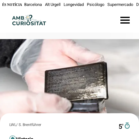
Barcelona
Alt Urgell
Longevidad
Psicólogo
Supermercado
D
ÉS NOTÍCIA
LWL/ S. Brentführer
5′