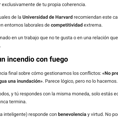
 exclusivamente de tu propia coherencia.
ales de la
Universidad de Harvard
recomiendan este ca
 en entornos laborales de
competitividad
extrema.
mado en un trabajo que no te gusta o en una relación que
.
un incendio con fuego
cia final sobre cómo gestionamos los conflictos:
«No pr
agua una inundación»
. Parece lógico, pero no lo hacemos.
odos, y tú respondes con la misma moneda, solo estás e
nunca termina.
na inteligente) responde con
benevolencia
y virtud. No por