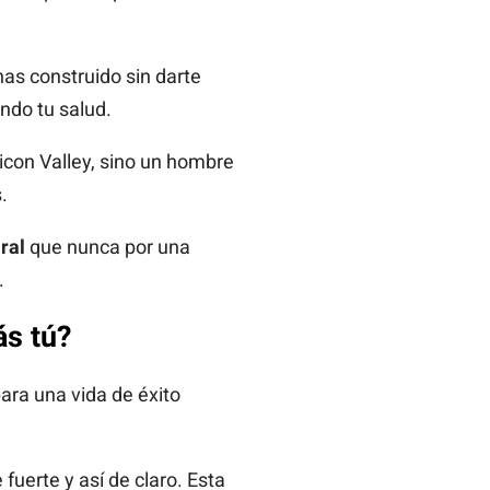
has construido sin darte
ndo tu salud.
icon Valley, sino un hombre
.
iral
que nunca por una
.
ás tú?
para una vida de éxito
e fuerte y así de claro. Esta