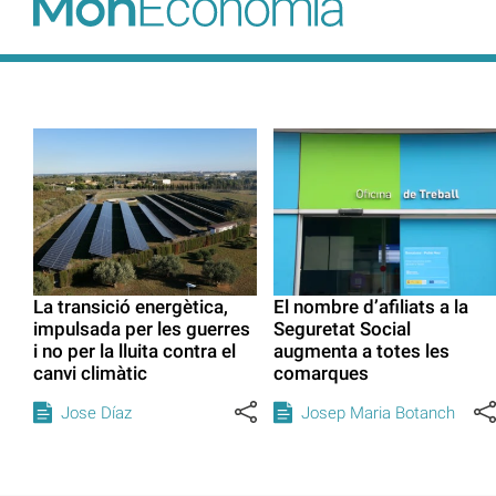
La transició energètica,
El nombre d’afiliats a la
impulsada per les guerres
Seguretat Social
i no per la lluita contra el
augmenta a totes les
canvi climàtic
comarques
Jose Díaz
Josep Maria Botanch