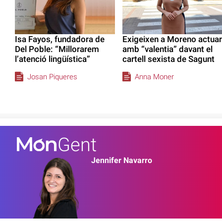
Isa Fayos, fundadora de
Exigeixen a Moreno actuar
Del Poble: “Millorarem
amb “valentia” davant el
l’atenció lingüística”
cartell sexista de Sagunt
Josan Piqueres
Anna Moner
Gent
Jennifer Navarro