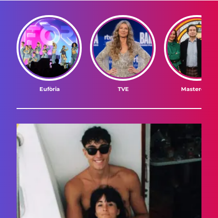
Eufòria
TVE
Masterchef