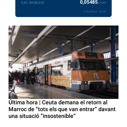
0,05485
GAS (MIBGAS)
€/kWh
Actualitzat:
18:40
Última hora | Ceuta demana el retorn al
Marroc de “tots els que van entrar” davant
una situació “insostenible”