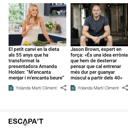
El petit canvi en la dieta
Jason Brown, expert en
als 55 anys que ha
força: «És una idea errònia
transformat la
que hem de desterrar
presentadora Amanda
pensar que cal entrenar
Holden: “M’encanta
més dur per guanyar
menjar i m’encanta beure”
múscul a partir dels 40»
Yolanda Martí Climent
Yolanda Martí Climent