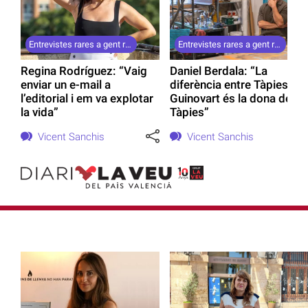
Entrevistes rares a gent rara (53)
Entrevistes rares a gent rara (52)
Regina Rodríguez: “Vaig
Daniel Berdala: “La
enviar un e-mail a
diferència entre Tàpies i
l’editorial i em va explotar
Guinovart és la dona de
la vida”
Tàpies”
Vicent Sanchis
Vicent Sanchis