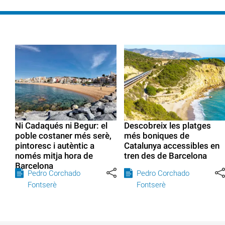
Ni Cadaqués ni Begur: el
Descobreix les platges
poble costaner més serè,
més boniques de
pintoresc i autèntic a
Catalunya accessibles en
només mitja hora de
tren des de Barcelona
Barcelona
Pedro Corchado
Pedro Corchado
Fontserè
Fontserè